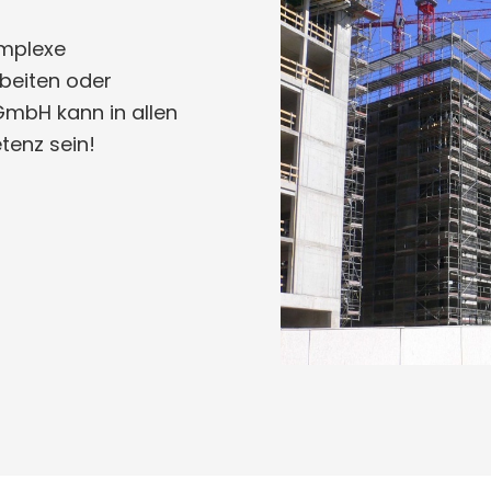
omplexe
rbeiten oder
GmbH kann in allen
tenz sein!