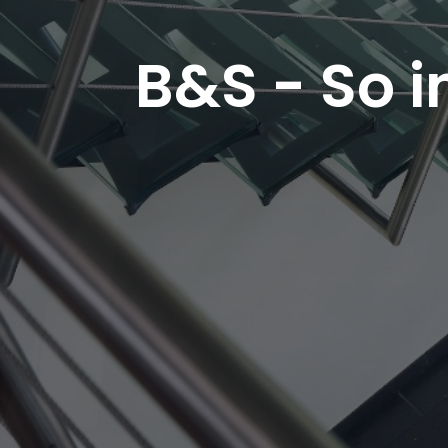
B&S - So i